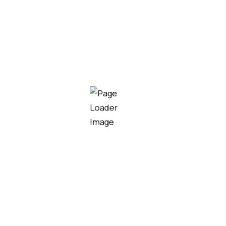
e using the item
9 71 502 804
.